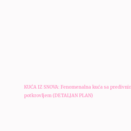
Navigacija
KUĆA IZ SNOVA: Fenomenalna kuća sa predivni
članaka
potkrovljem (DETALJAN PLAN)