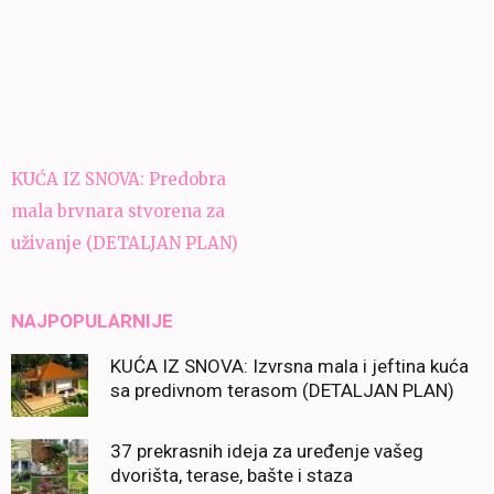
Navigacija
KUĆA IZ SNOVA: Predobra
članaka
mala brvnara stvorena za
uživanje (DETALJAN PLAN)
NAJPOPULARNIJE
KUĆA IZ SNOVA: Izvrsna mala i jeftina kuća
sa predivnom terasom (DETALJAN PLAN)
37 prekrasnih ideja za uređenje vašeg
dvorišta, terase, bašte i staza