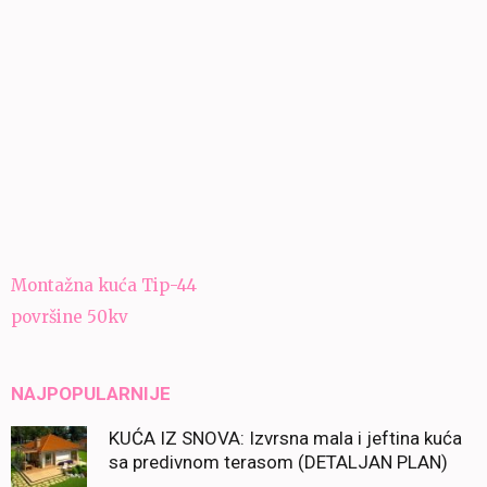
Navigacija
Montažna kuća Tip-44
članaka
površine 50kv
NAJPOPULARNIJE
KUĆA IZ SNOVA: Izvrsna mala i jeftina kuća
sa predivnom terasom (DETALJAN PLAN)