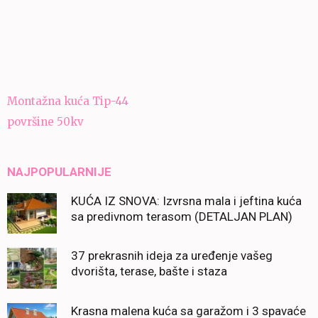
Navigacija
Montažna kuća Tip-44
članaka
površine 50kv
NAJPOPULARNIJE
KUĆA IZ SNOVA: Izvrsna mala i jeftina kuća
sa predivnom terasom (DETALJAN PLAN)
37 prekrasnih ideja za uređenje vašeg
dvorišta, terase, bašte i staza
Krasna malena kuća sa garažom i 3 spavaće