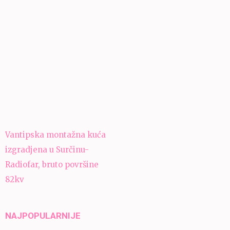
Navigacija
Vantipska montažna kuća
članaka
izgradjena u Surčinu-
Radiofar, bruto površine
82kv
NAJPOPULARNIJE