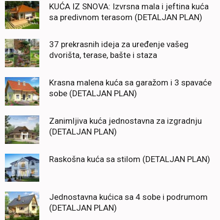
KUĆA IZ SNOVA: Izvrsna mala i jeftina kuća
sa predivnom terasom (DETALJAN PLAN)
37 prekrasnih ideja za uređenje vašeg
dvorišta, terase, bašte i staza
Krasna malena kuća sa garažom i 3 spavaće
sobe (DETALJAN PLAN)
Zanimljiva kuća jednostavna za izgradnju
(DETALJAN PLAN)
Raskošna kuća sa stilom (DETALJAN PLAN)
Jednostavna kućica sa 4 sobe i podrumom
(DETALJAN PLAN)