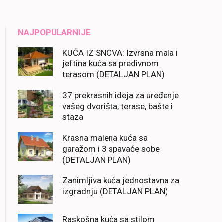
NAJPOPULARNIJE
KUĆA IZ SNOVA: Izvrsna mala i
jeftina kuća sa predivnom
terasom (DETALJAN PLAN)
37 prekrasnih ideja za uređenje
vašeg dvorišta, terase, bašte i
staza
Krasna malena kuća sa
garažom i 3 spavaće sobe
(DETALJAN PLAN)
Zanimljiva kuća jednostavna za
izgradnju (DETALJAN PLAN)
Raskošna kuća sa stilom