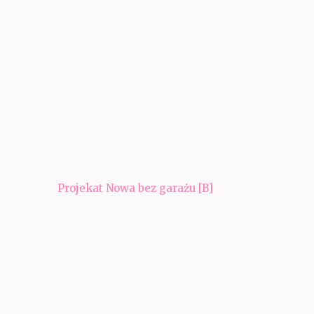
Navigacija
Projekat Nowa bez garażu [B]
članaka