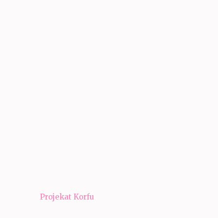
Navigacija
Projekat Korfu
članaka