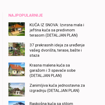
NAJPOPULARNIJE
KUĆA IZ SNOVA: Izvrsna mala i
jeftina kuća sa predivnom
terasom (DETALJAN PLAN)
37 prekrasnih ideja za uređenje
vašeg dvorišta, terase, bašte i
staza
Krasna malena kuća sa
garažom i 3 spavaće sobe
(DETALJAN PLAN)
Zanimljiva kuća jednostavna za
izgradnju (DETALJAN PLAN)
Raskošna kuća sa stilom