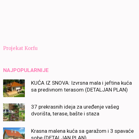
Navigacija
Projekat Korfu
članaka
NAJPOPULARNIJE
KUĆA IZ SNOVA: Izvrsna mala i jeftina kuća
sa predivnom terasom (DETALJAN PLAN)
37 prekrasnih ideja za uređenje vašeg
dvorišta, terase, bašte i staza
Krasna malena kuća sa garažom i 3 spavaće
sobe (DETALJAN PLAN)