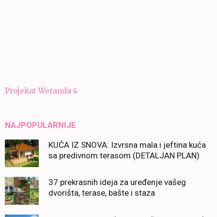
Navigacija
Projekat Weranda 4
članaka
NAJPOPULARNIJE
KUĆA IZ SNOVA: Izvrsna mala i jeftina kuća
sa predivnom terasom (DETALJAN PLAN)
37 prekrasnih ideja za uređenje vašeg
dvorišta, terase, bašte i staza