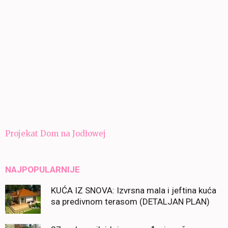
Navigacija
Projekat Dom na Jodłowej
članaka
NAJPOPULARNIJE
KUĆA IZ SNOVA: Izvrsna mala i jeftina kuća
sa predivnom terasom (DETALJAN PLAN)