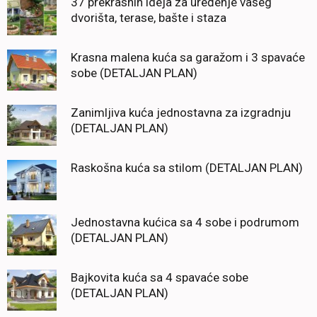
37 prekrasnih ideja za uređenje vašeg
dvorišta, terase, bašte i staza
Krasna malena kuća sa garažom i 3 spavaće
sobe (DETALJAN PLAN)
Zanimljiva kuća jednostavna za izgradnju
(DETALJAN PLAN)
Raskošna kuća sa stilom (DETALJAN PLAN)
Jednostavna kućica sa 4 sobe i podrumom
(DETALJAN PLAN)
Bajkovita kuća sa 4 spavaće sobe
(DETALJAN PLAN)