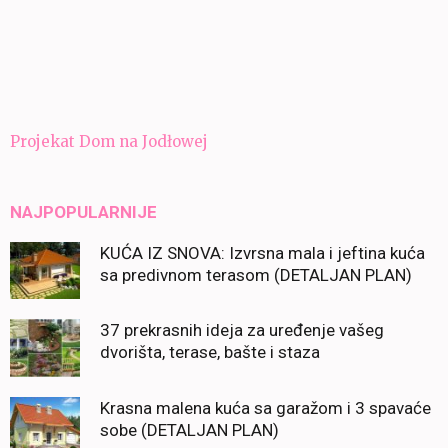
Navigacija
Projekat Dom na Jodłowej
članaka
NAJPOPULARNIJE
KUĆA IZ SNOVA: Izvrsna mala i jeftina kuća
sa predivnom terasom (DETALJAN PLAN)
37 prekrasnih ideja za uređenje vašeg
dvorišta, terase, bašte i staza
Krasna malena kuća sa garažom i 3 spavaće
sobe (DETALJAN PLAN)