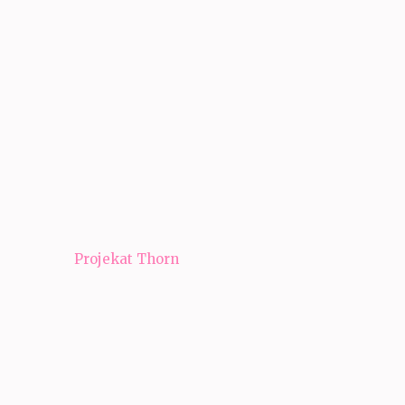
Navigacija
Projekat Thorn
članaka