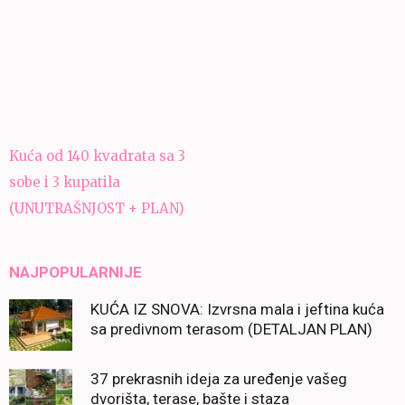
Navigacija
Kuća od 140 kvadrata sa 3
članaka
sobe i 3 kupatila
(UNUTRAŠNJOST + PLAN)
NAJPOPULARNIJE
KUĆA IZ SNOVA: Izvrsna mala i jeftina kuća
sa predivnom terasom (DETALJAN PLAN)
37 prekrasnih ideja za uređenje vašeg
dvorišta, terase, bašte i staza